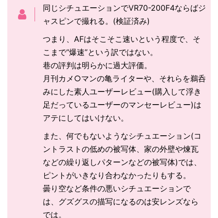
同じシチュエーションでVR70-200F4ならばジ
ャスピンで撮れる。(検証済み)
つまり、AFはそこそこ速いという程度で、そ
こまで“爆速”という訳ではない。
巷の評判は明らかに過大評価。
月刊カメ○マンの亀ライターや、それらを鵜呑
みにした素人ユーザーレビュー(購入して浮き
足だっているユーザーのマンセーレビュー)は
アテにしてはいけない。
また、何でもないようなシチュエーション(コ
ントラストの低めの被写体、家の外壁や煉瓦
などの繰り返しパターンなどの被写体)では、
ピントがいきなり合わなかったりもする。
曇り空など条件の悪いシチュエーションで
は、グズグスの描写になるのは安レンズなら
では。