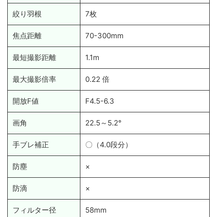
絞り羽根
7枚
焦点距離
70-300mm
最短撮影距離
1.1m
最大撮影倍率
0.22 倍
開放F値
F4.5-6.3
画角
22.5～5.2°
手ブレ補正
〇（4.0段分）
防塵
×
防滴
×
フィルター径
58mm