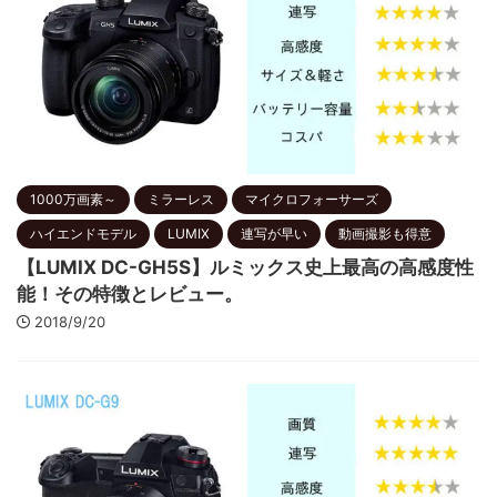
1000万画素～
ミラーレス
マイクロフォーサーズ
ハイエンドモデル
LUMIX
連写が早い
動画撮影も得意
【LUMIX DC-GH5S】ルミックス史上最高の高感度性
能！その特徴とレビュー。
2018/9/20