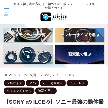
カメラ初心者の方向け！初めての一眼レフ・ミラーレス完
全購入ガイド
カメラメーカー一覧
センサーサイズで選ぶ
各メーカーのレンズ一
画素数で選ぶ
覧
HOME
>
メーカーで選ぶ
>
Sony
>
ミラーレス
>
フルサイズ
Sony
2000万画素～
ミラーレス
ハイエンドモデル
連写が早い
【SONY α9 ILCE-9】ソニー最強の動体撮