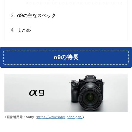
α9の主なスペック
まとめ
α9の特長
※画像引用元：Sony（
https://www.sony.jp/ichigan/
）