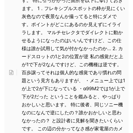
す。 特に引っかかった箇所を以下に挙げておき
ます。 1．フレキシブルスポットの枠が見にくい
灰色なので夜景なんか撮ってると特にダメで
す。ポイントがどこにあるのか見えずにイライ
ラします。 マルチセレクタでダイレクトに動か
せるようになったのはいいんですけど、この仕
様は誰か試用して気が付かなかったのか… 2. カ
ードスロットの1と2の位置が逆 私の感覚だと上
が1で下が2なんですけど、この機種は逆です。
百歩譲ってそれは個人的な感覚であり慣れの問
題という見方もありますが、 ・メニュー上では1
が上で2が下になっている ・α99M2では1が上で
下が2だった ということを鑑みると、やっぱり
おかしいと思います。 特に後者、同じソニー機
なのになんで逆にしたの？誰かおかしいと思わ
なかったの？ と設計者に見解を聞きたいくらい
です。 この辺の分かってなさ感が家電屋のカメ