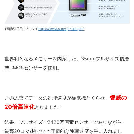
※画像引用元：Sony（
https://www.sony.jp/ichigan/
）
世界初となるメモリーを内蔵した、35mmフルサイズ積層
型CMOSセンサーを採用。
脅威の
この恩恵でデータの処理速度が従来機とくらべ、
20倍高速化
されました！
結果、フルサイズで2420万画素センサーでありながら、
最高20コマ/秒という圧倒的な連写速度を手に入れまし