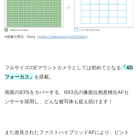
※画像引用元：Sony（
https://www.sony.jp/ichigan/
）
フルサイズのEマウントカメラとしては初めてとなる
「4D
フォーカス」
を搭載。
画面の93%をカバーする、693点の像面位相差検出AFセ
ンサーを採用し、どんな被写体も捉え続けます！
また改良されたファストハイブリッドAFにより、ピント