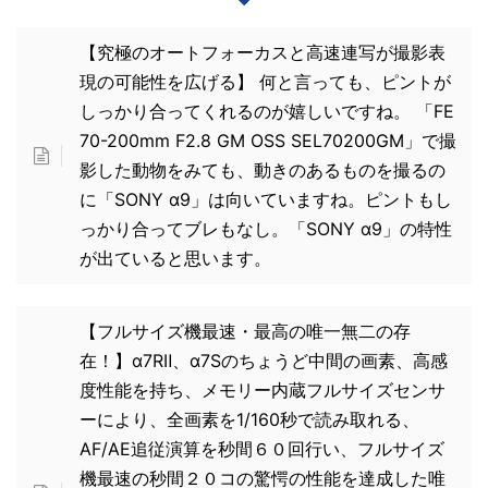
【究極のオートフォーカスと高速連写が撮影表
現の可能性を広げる】 何と言っても、ピントが
しっかり合ってくれるのが嬉しいですね。 「FE
70-200mm F2.8 GM OSS SEL70200GM」で撮
影した動物をみても、動きのあるものを撮るの
に「SONY α9」は向いていますね。ピントもし
っかり合ってブレもなし。「SONY α9」の特性
が出ていると思います。
【フルサイズ機最速・最高の唯一無二の存
在！】α7RⅡ、α7Sのちょうど中間の画素、高感
度性能を持ち、メモリー内蔵フルサイズセンサ
ーにより、全画素を1/160秒で読み取れる、
AF/AE追従演算を秒間６０回行い、フルサイズ
機最速の秒間２０コの驚愕の性能を達成した唯