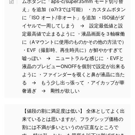
ムボタンに「aps-c/super35mm モード切り替
え」を追加（α7r3では可能） ・カスタムボタン
に「ISO オート/非オート」を追加 ・ISO値がダ
イヤルで一周してしまう → 設定最低値と設
定最高値で止まるように ・液晶画面を３軸稼働
に（Aマウントに使用のものかその他の方法で）
・EVF（撮影時、再生時共に）が鮮やかすぎて
嘘っぽい → ニュートラルな感じに ・EVFと
液晶のプレビューONOFFを個別で設定が出来る
ように ・ファインダーを覗くと鼻が液晶に当た
る → もう少し出っ張って ・アイカップが華
奢過ぎ → 剛性が欲しい
【値段の割に満足度は低い】 全体としてよく出
来ているとは思いますが、フラグシップ価格の
割には不満が多いというのが正直なところで