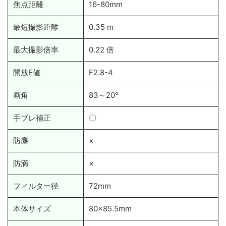
焦点距離
16-80mm
最短撮影距離
0.35 m
最大撮影倍率
0.22 倍
開放F値
F2.8-4
画角
83～20°
手ブレ補正
〇
防塵
×
防滴
×
フィルター径
72mm
本体サイズ
80x85.5mm