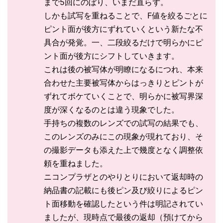
まで5回にのぼり、いまだ直らず。
しかも試写を重ねることで、F値を絞るごとに
ピント面が後方にずれていくという新たな不
具合が発覚。一、二段絞るだけで明らかにピ
ント面が後方にシフトしていきます。
これは後の被写体が明瞭になるにつれ、本来
合わせた主要被写体からはっきりとピントが
ずれてボケていくことで、明らかに被写界深
度が深くなるのとは違う現象でした。
手持ちの複数のレンズでの試写の結果でも、
このレンズのみにこの現象が現れており、そ
の撮影データも添えた上で幾度となく調整依
頼を重ねました。
ニコンプラザとのやりとりにおいて返却時の
納品書の記載にも後ピン及び絞りによるピン
ト面移動を確認したという件は明記されてい
ましたが、現時点で最後の返却（預けてから