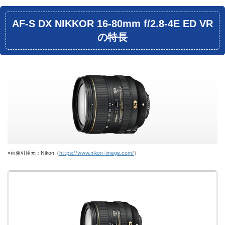
AF-S DX NIKKOR 16-80mm f/2.8-4E ED VR
の特長
※画像引用元：Nikon（
https://www.nikon-image.com/
）