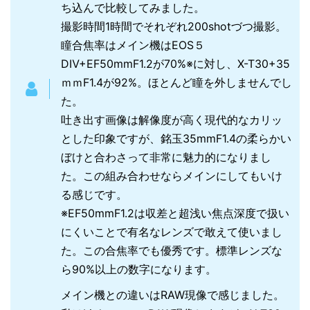
ち込んで比較してみました。
撮影時間1時間でそれぞれ200shotづつ撮影。
瞳合焦率はメイン機はEOS５
DⅣ+EF50mmF1.2が70%※に対し、X-T30+35
ｍｍF1.4が92%。ほとんど瞳を外しませんでし
た。
吐き出す画像は解像度が高く現代的なカリッ
とした印象ですが、銘玉35mmF1.4の柔らかい
ぼけと合わさって非常に魅力的になりまし
た。この組み合わせならメインにしてもいけ
る感じです。
※EF50mmF1.2は収差と超浅い焦点深度で扱い
にくいことで有名なレンズで敢えて使いまし
た。この合焦率でも優秀です。標準レンズな
ら90%以上の数字になります。
メイン機との違いはRAW現像で感じました。