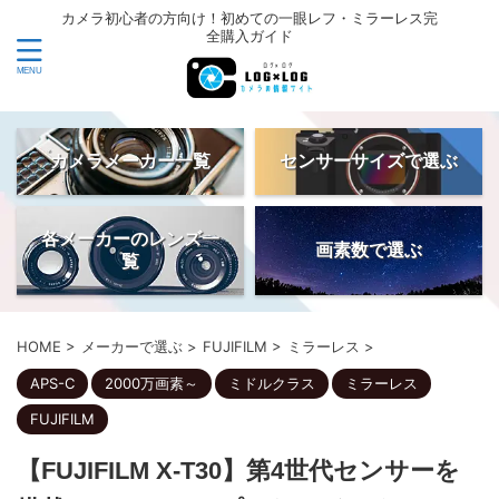
カメラ初心者の方向け！初めての一眼レフ・ミラーレス完
全購入ガイド
カメラメーカー一覧
センサーサイズで選ぶ
各メーカーのレンズ一
画素数で選ぶ
覧
HOME
>
メーカーで選ぶ
>
FUJIFILM
>
ミラーレス
>
APS-C
2000万画素～
ミドルクラス
ミラーレス
FUJIFILM
【FUJIFILM X-T30】第4世代センサーを