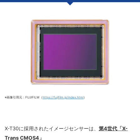
※画像引用元：FUJIFILM（
https://fujifilm.jp/index.html
）
X-T30に採用されたイメージセンサーは、
第4世代「X-
Trans CMOS4」