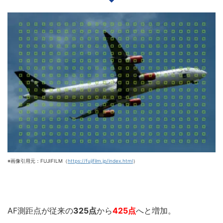
※画像引用元：FUJIFILM（
https://fujifilm.jp/index.html
）
AF測距点が従来の
325点
から
425点
へと増加。