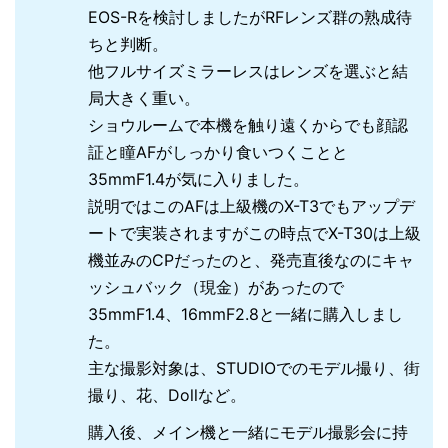
EOS-Rを検討しましたがRFレンズ群の熟成待
ちと判断。
他フルサイズミラーレスはレンズを選ぶと結
局大きく重い。
ショウルームで本機を触り遠くからでも顔認
証と瞳AFがしっかり食いつくことと
35mmF1.4が気に入りました。
説明ではこのAFは上級機のX-T3でもアップデ
ートで実装されますがこの時点でX-T30は上級
機並みのCPだったのと、発売直後なのにキャ
ッシュバック（現金）があったので
35mmF1.4、16mmF2.8と一緒に購入しまし
た。
主な撮影対象は、STUDIOでのモデル撮り、街
撮り、花、Dollなど。
購入後、メイン機と一緒にモデル撮影会に持