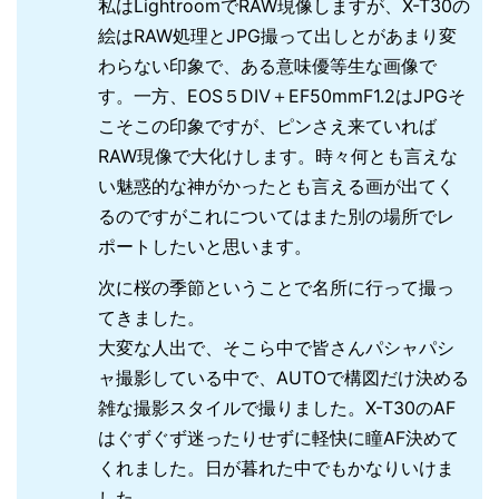
私はLightroomでRAW現像しますが、X-T30の
絵はRAW処理とJPG撮って出しとがあまり変
わらない印象で、ある意味優等生な画像で
す。一方、EOS５DⅣ＋EF50mmF1.2はJPGそ
こそこの印象ですが、ピンさえ来ていれば
RAW現像で大化けします。時々何とも言えな
い魅惑的な神がかったとも言える画が出てく
るのですがこれについてはまた別の場所でレ
ポートしたいと思います。
次に桜の季節ということで名所に行って撮っ
てきました。
大変な人出で、そこら中で皆さんパシャパシ
ャ撮影している中で、AUTOで構図だけ決める
雑な撮影スタイルで撮りました。X-T30のAF
はぐずぐず迷ったりせずに軽快に瞳AF決めて
くれました。日が暮れた中でもかなりいけま
した。