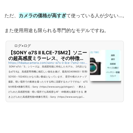
ただ、
カメラの価格が高すぎ
て使っている人が少ない…。
また使用用途も限られる専門的なモデルですね。
ログ×ログ
【SONY α7S II ILCE-7SM2】ソニー
の超高感度ミラーレス、その特徴と
レビュー！
https://hikakucamera.com/sony-α7s-ii-ilce-7sm2-review
SONY α7の「S」シリーズは、高感度性能に特化したモデル。 2代目とな
るα7S IIは、高感度専用機に相応しい進化を遂げ、最高ISO409600！常用I
SO100～102400とかなり高い数値となっています。 星空や夜のスナップ
撮影。暗い場所での動画を撮ったりする時に活躍するカメラですね！ α7S
IIの特長※画像引用元：Sony（https://www.sony.jp/ichigan/） ・磨き上
げられた高感度性能・暗い場所でも高精度なAF・4K動画も撮影できる 磨
き上げられた高感度性能※画像引用元：Sony（https://www.sony.jp/i...