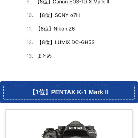
【8位】Canon EOS-1D X Mark II
【8位】SONY ‪α‬7III
【8位】Nikon Z6
【8位】LUMIX DC-GH5S
まとめ
【1位】PENTAX K-1 Mark ll