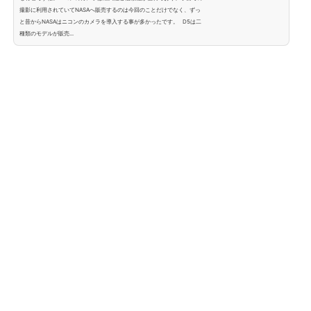
撮影に利用されていてNASAへ販売するのは今回のことだけでなく、ずっ
と昔からNASAはニコンのカメラを導入する事が多かったです。 D5は二
種類のモデルが販売...