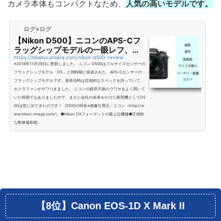
カメラ本体もコンパクトなため、
人気の高いモデルです。
ログ×ログ
【Nikon D500】ニコンのAPS-Cフ
ラッグシップモデルの一眼レフ、そ
の特徴とレビュー！
https://hikakucamera.com/nikon-d500-review
※2018年11月29日に更新しました。 ニコン D500はフルサイズセンサーの
フラッグシップモデル「D5」と同時期に発表された、APS-Cセンサーの
フラッグシップモデルです。発表当時は圧倒的なスペックを誇っていて、
カメラファンがザワつきました。 ニコンの経営不振のウワサをよく聞いて
いた時期でもありましたので、まさに会社の未来をかけた新型機としてD5
00は世に出てきたのです！ D500の特長※画像引用元：ニコン（http://w
ww.nikon-image.com/） ●Nikon DXフォーマットの最上位機種●圧倒的
な動体撮影能...
【8位】Canon EOS-1D X Mark II