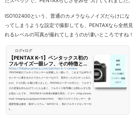
だスペックで、PENTAXらしさをみせつけてくれました。
ISO102400という、普通のカメラならノイズだらけにな
ってしまうような設定で撮影しても、PENTAXなら全然見
れるレベルの写真が撮れてしまうのが凄いところですね！
ログ×ログ
【PENTAX K-1】ペンタックス初の
フルサイズ一眼レフ、その特徴とレ
ビュー！
https://hikakucamera.com/pentax-k-1-review
PENTAX初のフルサイズセンサーを搭載した一眼レフ。 これまではAPS-C
センサーに磨きをかけてきたメーカーなので、意外だったのとやっと出た
かの、2つの思いが駆け巡りました。PENTAXユーザーの方だと、フルサイ
ズの登場を待ちわびていた人も多く、フルサイズ初号機にも関わらず人気
が高かったです。 PENTAX K-1の特長※画像引用元：リコー（http://www.
ricoh-imaging.co.jp/japan/index.html） ・初のフルサイズセンサー・高
感度性能は健在・新AFシステム「SAFOX 12」 初のフルサイズセンサーht
t...