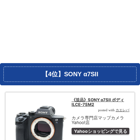
【4位】SONY ‪α‬7SII
《並品》SONY α7SII ボディ
ILCE-7SM2
カエレバ
posted with
カメラ専門店マップカメラ
Yahoo!店
Yahooショッピングで見る