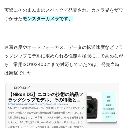
実際にそのまんまのスペックで発売され、カメラ界をザワ
つかせた
モンスターカメラです。
連写速度やオートフォーカス、データの転送速度などフラ
ッグシップモデルに求められる性能を極限にまで高めなが
ら、常用ISO102400にまで対応していたのは、発売当時
は衝撃でした！
ログ×ログ
【Nikon D5】ニコンの技術の結晶フ
ラッグシップモデル、その特徴とレ
ビュー！
https://hikakucamera.com/nikon-d5-review
※2018年11月29日に更新しました。 Nikonのフラッグシップモデルで、フ
ルサイズ一眼レフでありながら圧倒的な連写速度が特長！AFシステムもD
5用に開発されたもので、AF専用エンジンまで搭載しいかなる被写体も逃
しません。 D5と言えばアメリカのNASAが大人買い（53台）したことで
も有名ですね。ニコンのカメラは耐久性と信頼性が優れており、宇宙での