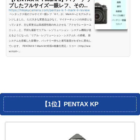
プしたフルサイズ一眼レフ、その特
徴とレビュー！
https://hikakucamera.com/pentax-k-1-mark-ii-review
ペンタックス初のフルサイズ一眼レフ「K-1」が、Mark IIへとモデルチェ
ンジしました。 ただ大きな変更点は少なく、マイナーチェンジの内容とな
っています。主な変更点は高感度性能の向上させる「アクセラレーターユ
ニット」と、手持ち撮影でリアル・レゾリューション・システム機能が使
えるようになった「リアル・レゾリューション・システムⅡ」の搭載。 新
システムを搭載した影響か、バッテリー持ちと連写速度がわずかに悪化し
ています。 PENTAX K-1 Mark IIの特長※画像引用元：リコー（http://ww
w.ricoh-...
【1位】PENTAX KP