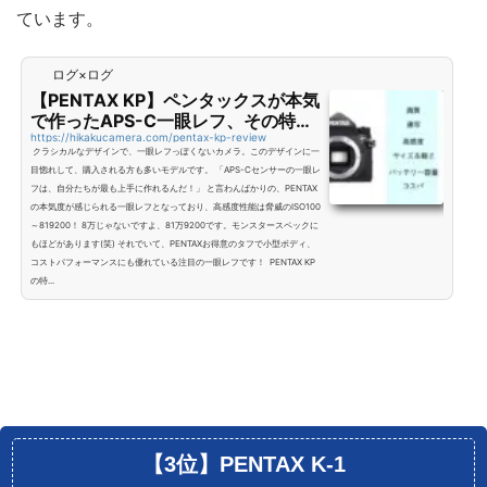
ています。
ログ×ログ
【PENTAX KP】ペンタックスが本気
で作ったAPS-C一眼レフ、その特徴
とレビュー！
https://hikakucamera.com/pentax-kp-review
クラシカルなデザインで、一眼レフっぽくないカメラ。このデザインに一
目惚れして、購入される方も多いモデルです。 「APS-Cセンサーの一眼レ
フは、自分たちが最も上手に作れるんだ！」 と言わんばかりの、PENTAX
の本気度が感じられる一眼レフとなっており、高感度性能は脅威のISO100
～819200！ 8万じゃないですよ、81万9200です。モンスタースペックに
もほどがあります(笑) それでいて、PENTAXお得意のタフで小型ボディ、
コストパフォーマンスにも優れている注目の一眼レフです！ PENTAX KP
の特...
【3位】PENTAX K-1